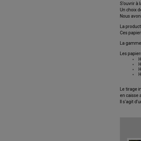
S’ouvrir à 
Un choix d
Nous avon
La product
Ces papier
La gamme s
Les papiers
H
H
H
H
Le tirage 
en caisse 
Il s'agit 