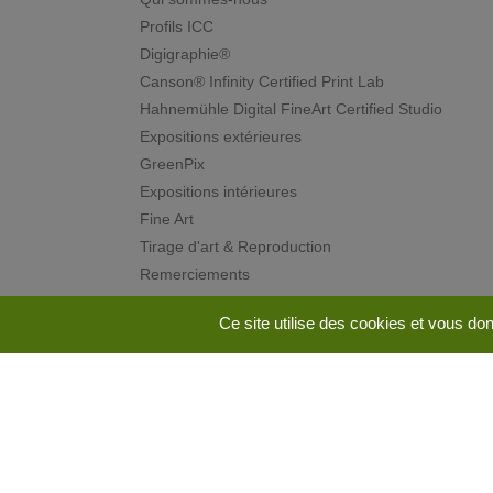
Profils ICC
Digigraphie®
Canson® Infinity Certified Print Lab
Hahnemühle Digital FineArt Certified Studio
Expositions extérieures
GreenPix
Expositions intérieures
Fine Art
Tirage d'art & Reproduction
Remerciements
Ce site utilise des cookies et vous do