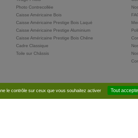
Photo Contrecollée
Nos
Caisse Américaine Bois
FA
Caisse Américaine Prestige Bois Laqué
Men
Caisse Américaine Prestige Aluminium
Pol
Caisse Américaine Prestige Bois Chêne
Con
Cadre Classique
Nos
Toile sur Châssis
Nos
Con
nne le contrôle sur ceux que vous souhaitez activer
Tout accepte
© 2024 - e-declic
-
Plan du site