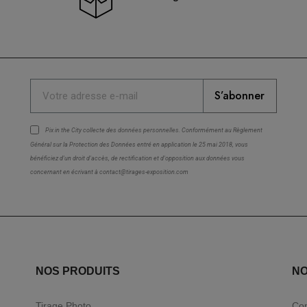
S’abonner
Pix in the City collecte des
données personnelles
. Conformément au Règlement
Général sur la Protection des Données entré en application le 25 mai 2018, vous
bénéficiez d'un droit d'accès, de rectification et d'opposition aux données vous
concernant en écrivant à contact@tirages-exposition.com
NOS PRODUITS
NO
Tirage Photo
Con