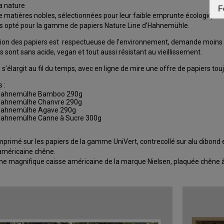
la nature
F
e matières nobles, sélectionnées pour leur faible emprunte écologique.
s opté pour la gamme de papiers Nature Line d’Hahnemühle.
ion des papiers est respectueuse de l’environnement, demande moins 
s sont sans acide, vegan et tout aussi résistant au vieillissement.
’élargit au fil du temps, avec en ligne de mire une offre de papiers touj
 :
ahnemülhe Bamboo 290g
ahnemülhe Chanvre 290g
ahnemülhe Agave 290g
ahnemülhe Canne à Sucre 300g
imprimé sur les papiers de la gamme UniVert, contrecollé sur alu dibond
américaine chêne.
d’une magnifique caisse américaine de la marque Nielsen, plaquée chêne à l