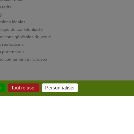
 tarifs
Q
tions légales
itique de confidentialité
ditions générales de vente
 réalisations
 partenaires
ditionnement et livraison
r
Tout refuser
Personnaliser