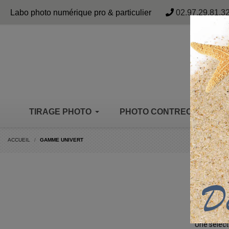
Panneau de gestion des cookies
Labo photo numérique pro & particulier
02.97.29.81.3
TIRAGE PHOTO
PHOTO CONTRECOLLÉE
ACCUEIL
GAMME UNIVERT
GAM
La Collec
Une sélect