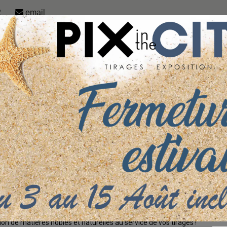
2
email
PHOTO ENCADRÉE
GAMME UNIVERT
N
ME UNIVERT
tion UniVert
ion de matières nobles et naturelles au service de vos tirages !