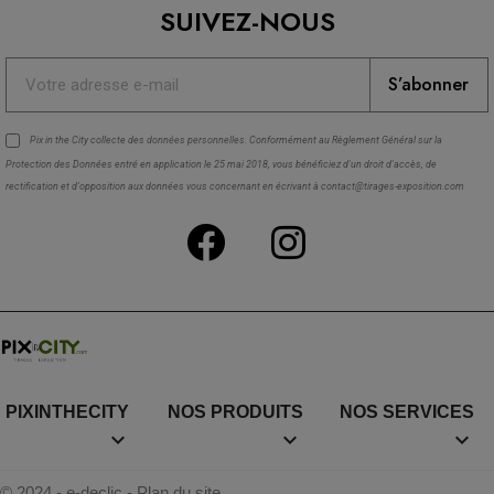
SUIVEZ-NOUS
S’abonner
Pix in the City collecte des
données personnelles
. Conformément au Règlement Général sur la
Protection des Données entré en application le 25 mai 2018, vous bénéficiez d'un droit d'accès, de
rectification et d'opposition aux données vous concernant en écrivant à contact@tirages-exposition.com
PIXINTHECITY
NOS PRODUITS
NOS SERVICES



© 2024 - e-declic
-
Plan du site