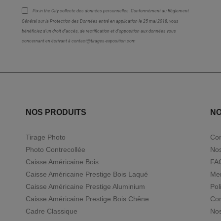
Pix in the City collecte des
données personnelles
. Conformément au Règlement
Général sur la Protection des Données entré en application le 25 mai 2018, vous
bénéficiez d'un droit d'accès, de rectification et d'opposition aux données vous
concernant en écrivant à contact@tirages-exposition.com
NOS PRODUITS
NO
Tirage Photo
Con
Photo Contrecollée
Nos
Caisse Américaine Bois
FA
Caisse Américaine Prestige Bois Laqué
Men
Caisse Américaine Prestige Aluminium
Pol
Caisse Américaine Prestige Bois Chêne
Con
Cadre Classique
Nos