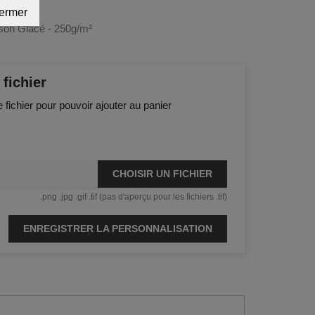
ermer
son Glacé - 250g/m²
fichier
e fichier pour pouvoir ajouter au panier
CHOISIR UN FICHIER
.png .jpg .gif .tif (pas d'aperçu pour les fichiers .tif)
ENREGISTRER LA PERSONNALISATION