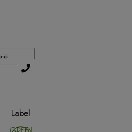
ous
Label