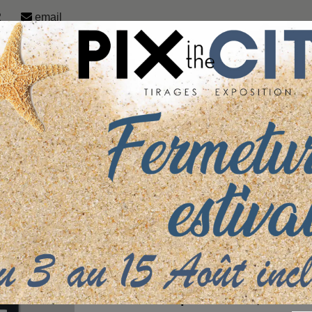
2
email
PHOTO ENCADRÉE
GAMME UNIVERT
N
PIER PREMIUM
CADRE CLASSIQUE SUR PAPIER CANSON GLACÉ - 250G/M²
ER CANSON GLACÉ - 250G/M²
À partir de 48,30 € TT