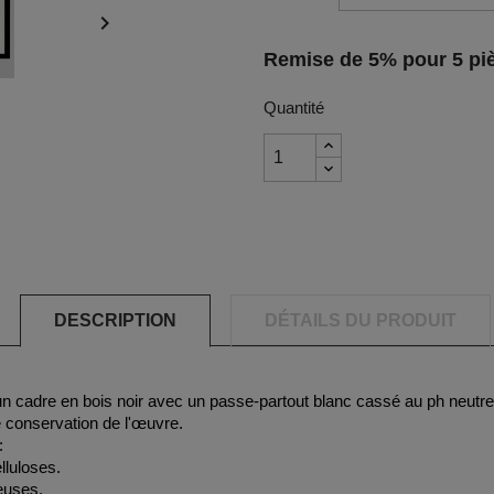

Remise de 5% pour 5 piè
Quantité
DESCRIPTION
DÉTAILS DU PRODUIT
un cadre en bois noir avec un passe-partout blanc cassé au ph neutre
e conservation de l'œuvre.
:
lluloses.
neuses.