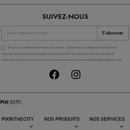
SUIVEZ-NOUS
S’abonner
Pix in the City collecte des
données personnelles
. Conformément au Règlement Général sur la
Protection des Données entré en application le 25 mai 2018, vous bénéficiez d'un droit d'accès, de
rectification et d'opposition aux données vous concernant en écrivant à contact@tirages-exposition.com
PIXINTHECITY
NOS PRODUITS
NOS SERVICES


