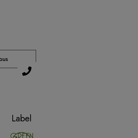
ous
Label