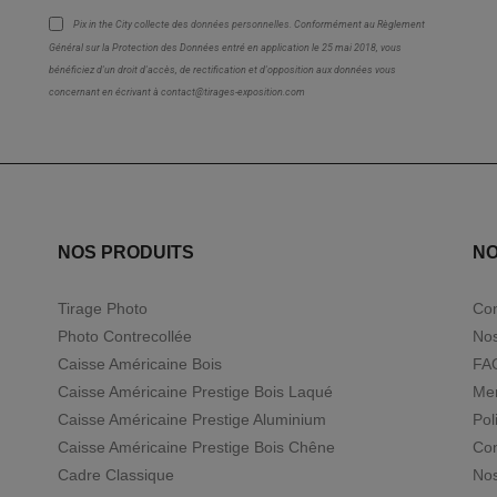
Pix in the City collecte des
données personnelles
. Conformément au Règlement
Général sur la Protection des Données entré en application le 25 mai 2018, vous
bénéficiez d'un droit d'accès, de rectification et d'opposition aux données vous
concernant en écrivant à contact@tirages-exposition.com
NOS PRODUITS
NO
Tirage Photo
Con
Photo Contrecollée
Nos
Caisse Américaine Bois
FA
Caisse Américaine Prestige Bois Laqué
Men
Caisse Américaine Prestige Aluminium
Pol
Caisse Américaine Prestige Bois Chêne
Con
Cadre Classique
Nos