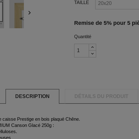
TAILLE

Remise de 5% pour 5 piè
Quantité
DESCRIPTION
DÉTAILS DU PRODUIT
e caisse Prestige en bois plaqué Chêne.
EMIUM Canson Glacé 250g :
lluloses.
neuses