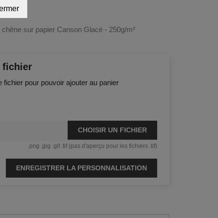
C
ermer
s chêne sur papier Canson Glacé - 250g/m²
fichier
e fichier pour pouvoir ajouter au panier
CHOISIR UN FICHIER
.png .jpg .gif .tif (pas d'aperçu pour les fichiers .tif)
ENREGISTRER LA PERSONNALISATION