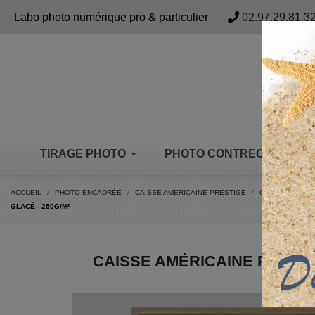
Panneau de gestion des cookies
Labo photo numérique pro & particulier
02.97.29.81.3
TIRAGE PHOTO
PHOTO CONTRECOLLÉE
ACCUEIL
PHOTO ENCADRÉE
CAISSE AMÉRICAINE PRESTIGE
CAISSE AMÉRIC
GLACÉ - 250G/M²
CAISSE AMÉRICAINE PRESTI