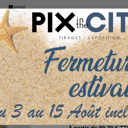
2
email
PHOTO ENCADRÉE
GAMME UNIVERT
N
AINE PRESTIGE BOIS CHÊNE
CAISSE AMÉRICAINE PRESTIGE BOIS CHÊNE SUR PAPIE
GE BOIS CHÊNE SUR PAPIER CANSON GLA